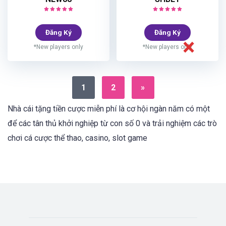
Đăng Ký
Đăng Ký
*New players only
*New players only
1
2
»
Nhà cái tặng tiền cược miễn phí là cơ hội ngàn năm có một
để các tân thủ khởi nghiệp từ con số 0 và trải nghiệm các trò
chơi cá cược thể thao, casino, slot game