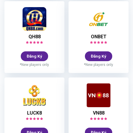
QH88
ONBET
Đăng Ký
Đăng Ký
*New players only
*New players only
LUCK8
VN88
Đăng Ký
Đăng Ký