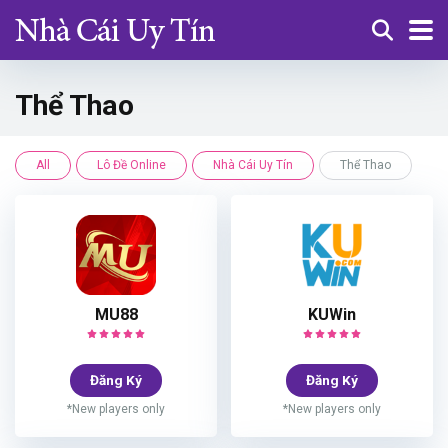
Thể Thao
All
Lô Đề Online
Nhà Cái Uy Tín
Thể Thao
MU88
KUWin
Đăng Ký
Đăng Ký
*New players only
*New players only